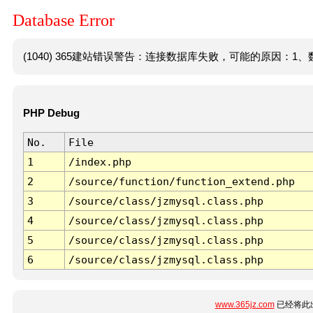
Database Error
(1040) 365建站错误警告：连接数据库失败，可能的原因：1、数
PHP Debug
No.
File
1
/index.php
2
/source/function/function_extend.php
3
/source/class/jzmysql.class.php
4
/source/class/jzmysql.class.php
5
/source/class/jzmysql.class.php
6
/source/class/jzmysql.class.php
www.365jz.com
已经将此