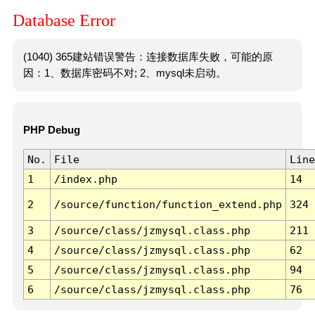
Database Error
(1040) 365建站错误警告：连接数据库失败，可能的原
因：1、数据库密码不对; 2、mysql未启动。
PHP Debug
No.
File
Line
1
/index.php
14
2
/source/function/function_extend.php
324
3
/source/class/jzmysql.class.php
211
4
/source/class/jzmysql.class.php
62
5
/source/class/jzmysql.class.php
94
6
/source/class/jzmysql.class.php
76