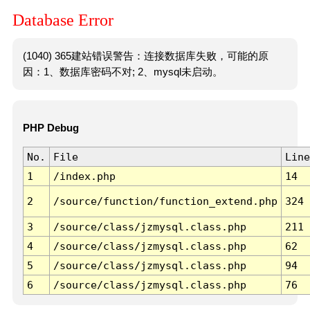
Database Error
(1040) 365建站错误警告：连接数据库失败，可能的原
因：1、数据库密码不对; 2、mysql未启动。
PHP Debug
No.
File
Line
1
/index.php
14
2
/source/function/function_extend.php
324
3
/source/class/jzmysql.class.php
211
4
/source/class/jzmysql.class.php
62
5
/source/class/jzmysql.class.php
94
6
/source/class/jzmysql.class.php
76