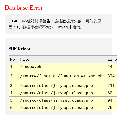
Database Error
(1040) 365建站错误警告：连接数据库失败，可能的原
因：1、数据库密码不对; 2、mysql未启动。
PHP Debug
No.
File
Line
1
/index.php
14
2
/source/function/function_extend.php
324
3
/source/class/jzmysql.class.php
211
4
/source/class/jzmysql.class.php
62
5
/source/class/jzmysql.class.php
94
6
/source/class/jzmysql.class.php
76