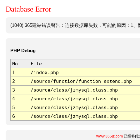
Database Error
(1040) 365建站错误警告：连接数据库失败，可能的原因：1、数
PHP Debug
No.
File
1
/index.php
2
/source/function/function_extend.php
3
/source/class/jzmysql.class.php
4
/source/class/jzmysql.class.php
5
/source/class/jzmysql.class.php
6
/source/class/jzmysql.class.php
www.365jz.com
已经将此