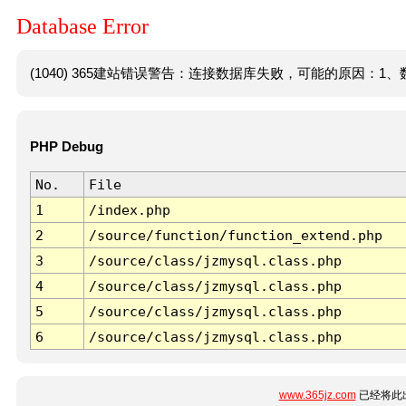
Database Error
(1040) 365建站错误警告：连接数据库失败，可能的原因：1、数
PHP Debug
No.
File
1
/index.php
2
/source/function/function_extend.php
3
/source/class/jzmysql.class.php
4
/source/class/jzmysql.class.php
5
/source/class/jzmysql.class.php
6
/source/class/jzmysql.class.php
www.365jz.com
已经将此