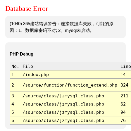
Database Error
(1040) 365建站错误警告：连接数据库失败，可能的原
因：1、数据库密码不对; 2、mysql未启动。
PHP Debug
No.
File
Line
1
/index.php
14
2
/source/function/function_extend.php
324
3
/source/class/jzmysql.class.php
211
4
/source/class/jzmysql.class.php
62
5
/source/class/jzmysql.class.php
94
6
/source/class/jzmysql.class.php
76