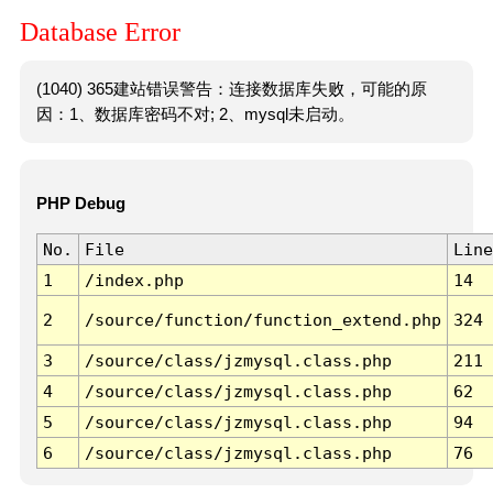
Database Error
(1040) 365建站错误警告：连接数据库失败，可能的原
因：1、数据库密码不对; 2、mysql未启动。
PHP Debug
No.
File
Line
1
/index.php
14
2
/source/function/function_extend.php
324
3
/source/class/jzmysql.class.php
211
4
/source/class/jzmysql.class.php
62
5
/source/class/jzmysql.class.php
94
6
/source/class/jzmysql.class.php
76