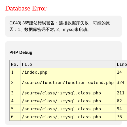
Database Error
(1040) 365建站错误警告：连接数据库失败，可能的原
因：1、数据库密码不对; 2、mysql未启动。
PHP Debug
No.
File
Line
1
/index.php
14
2
/source/function/function_extend.php
324
3
/source/class/jzmysql.class.php
211
4
/source/class/jzmysql.class.php
62
5
/source/class/jzmysql.class.php
94
6
/source/class/jzmysql.class.php
76