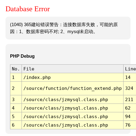
Database Error
(1040) 365建站错误警告：连接数据库失败，可能的原
因：1、数据库密码不对; 2、mysql未启动。
PHP Debug
No.
File
Line
1
/index.php
14
2
/source/function/function_extend.php
324
3
/source/class/jzmysql.class.php
211
4
/source/class/jzmysql.class.php
62
5
/source/class/jzmysql.class.php
94
6
/source/class/jzmysql.class.php
76