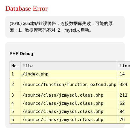
Database Error
(1040) 365建站错误警告：连接数据库失败，可能的原
因：1、数据库密码不对; 2、mysql未启动。
PHP Debug
No.
File
Line
1
/index.php
14
2
/source/function/function_extend.php
324
3
/source/class/jzmysql.class.php
211
4
/source/class/jzmysql.class.php
62
5
/source/class/jzmysql.class.php
94
6
/source/class/jzmysql.class.php
76