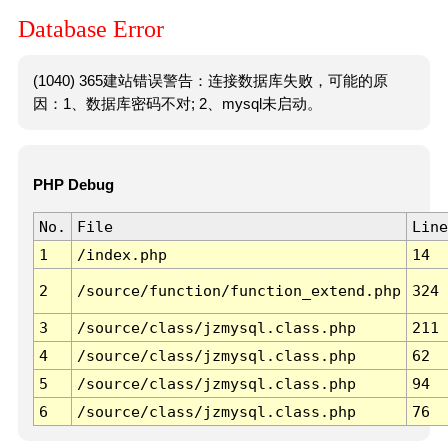
Database Error
(1040) 365建站错误警告：连接数据库失败，可能的原
因：1、数据库密码不对; 2、mysql未启动。
PHP Debug
No.
File
Line
1
/index.php
14
2
/source/function/function_extend.php
324
3
/source/class/jzmysql.class.php
211
4
/source/class/jzmysql.class.php
62
5
/source/class/jzmysql.class.php
94
6
/source/class/jzmysql.class.php
76