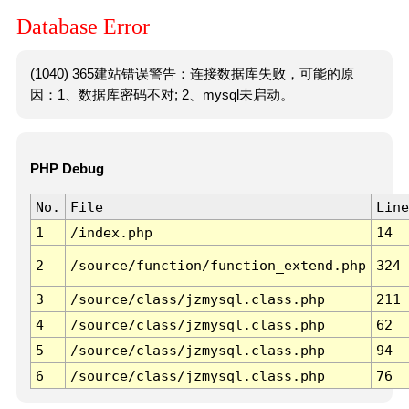
Database Error
(1040) 365建站错误警告：连接数据库失败，可能的原
因：1、数据库密码不对; 2、mysql未启动。
PHP Debug
No.
File
Line
1
/index.php
14
2
/source/function/function_extend.php
324
3
/source/class/jzmysql.class.php
211
4
/source/class/jzmysql.class.php
62
5
/source/class/jzmysql.class.php
94
6
/source/class/jzmysql.class.php
76