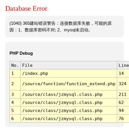
Database Error
(1040) 365建站错误警告：连接数据库失败，可能的原
因：1、数据库密码不对; 2、mysql未启动。
PHP Debug
No.
File
Line
1
/index.php
14
2
/source/function/function_extend.php
324
3
/source/class/jzmysql.class.php
211
4
/source/class/jzmysql.class.php
62
5
/source/class/jzmysql.class.php
94
6
/source/class/jzmysql.class.php
76