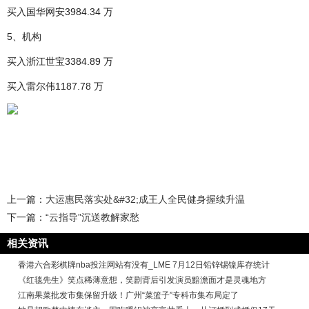
买入国华网安3984.34 万
5、机构
买入浙江世宝3384.89 万
买入雷尔伟1187.78 万
上一篇：
大运惠民落实处&#32;成王人全民健身握续升温
下一篇：
“云指导”沉送教解家愁
相关资讯
香港六合彩棋牌nba投注网站有没有_LME 7月12日铅锌锡镍库存统计
《红毯先生》笑点稀薄意想，笑剧背后引发演员黯澹面才是灵魂地方
江南果菜批发市集保留升级！广州“菜篮子”专科市集布局定了