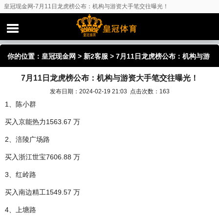
皇冠现金网-7月11日龙虎榜公布：机构与游资大手笔交往曝光！
你的位置：
皇冠现金网
>
新2客服
> 7月11日龙虎榜公布：机构与游
7月11日龙虎榜公布：机构与游资大手笔交往曝光！
资大手笔交往曝光！
发布日期：2024-02-19 21:03 点击次数：163
1、陈小群
买入京能热力1563.67 万
2、涪陵广场路
买入浙江世宝7606.88 万
3、红岭路
买入南边精工1549.57 万
4、上塘路