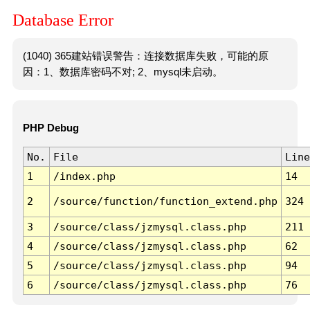
Database Error
(1040) 365建站错误警告：连接数据库失败，可能的原
因：1、数据库密码不对; 2、mysql未启动。
PHP Debug
No.
File
Line
1
/index.php
14
2
/source/function/function_extend.php
324
3
/source/class/jzmysql.class.php
211
4
/source/class/jzmysql.class.php
62
5
/source/class/jzmysql.class.php
94
6
/source/class/jzmysql.class.php
76