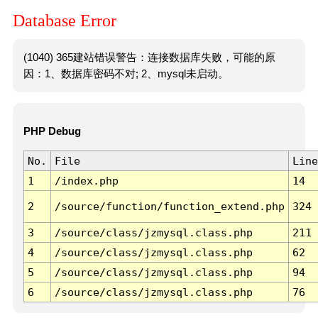
Database Error
(1040) 365建站错误警告：连接数据库失败，可能的原
因：1、数据库密码不对; 2、mysql未启动。
PHP Debug
No.
File
Line
1
/index.php
14
2
/source/function/function_extend.php
324
3
/source/class/jzmysql.class.php
211
4
/source/class/jzmysql.class.php
62
5
/source/class/jzmysql.class.php
94
6
/source/class/jzmysql.class.php
76