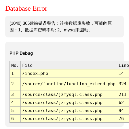
Database Error
(1040) 365建站错误警告：连接数据库失败，可能的原
因：1、数据库密码不对; 2、mysql未启动。
PHP Debug
No.
File
Line
1
/index.php
14
2
/source/function/function_extend.php
324
3
/source/class/jzmysql.class.php
211
4
/source/class/jzmysql.class.php
62
5
/source/class/jzmysql.class.php
94
6
/source/class/jzmysql.class.php
76