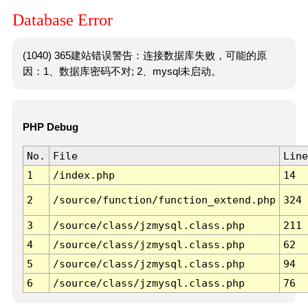
Database Error
(1040) 365建站错误警告：连接数据库失败，可能的原
因：1、数据库密码不对; 2、mysql未启动。
PHP Debug
No.
File
Line
1
/index.php
14
2
/source/function/function_extend.php
324
3
/source/class/jzmysql.class.php
211
4
/source/class/jzmysql.class.php
62
5
/source/class/jzmysql.class.php
94
6
/source/class/jzmysql.class.php
76