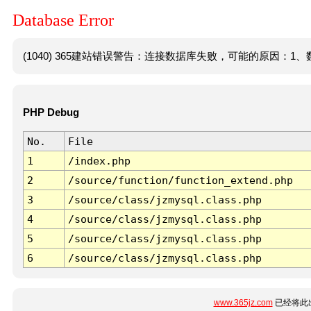
Database Error
(1040) 365建站错误警告：连接数据库失败，可能的原因：1、数
PHP Debug
No.
File
1
/index.php
2
/source/function/function_extend.php
3
/source/class/jzmysql.class.php
4
/source/class/jzmysql.class.php
5
/source/class/jzmysql.class.php
6
/source/class/jzmysql.class.php
www.365jz.com
已经将此