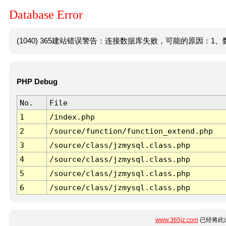
Database Error
(1040) 365建站错误警告：连接数据库失败，可能的原因：1、数
PHP Debug
No.
File
1
/index.php
2
/source/function/function_extend.php
3
/source/class/jzmysql.class.php
4
/source/class/jzmysql.class.php
5
/source/class/jzmysql.class.php
6
/source/class/jzmysql.class.php
www.365jz.com
已经将此