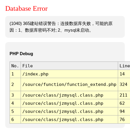
Database Error
(1040) 365建站错误警告：连接数据库失败，可能的原
因：1、数据库密码不对; 2、mysql未启动。
PHP Debug
No.
File
Line
1
/index.php
14
2
/source/function/function_extend.php
324
3
/source/class/jzmysql.class.php
211
4
/source/class/jzmysql.class.php
62
5
/source/class/jzmysql.class.php
94
6
/source/class/jzmysql.class.php
76