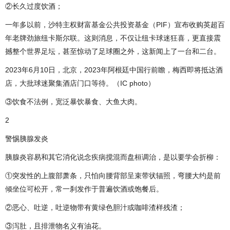
②长久过度饮酒；
一年多以前，沙特主权财富基金公共投资基金（PIF）宣布收购英超百
年老牌劲旅纽卡斯尔联。这则消息，不仅让纽卡球迷狂喜，更直接震
撼整个世界足坛，甚至惊动了足球圈之外，这新闻上了一台和二台。
2023年6月10日，北京，2023年阿根廷中国行前瞻，梅西即将抵达酒
店，大批球迷聚集酒店门口等待。（IC photo）
③饮食不法例，宽泛暴饮暴食、大鱼大肉。
2
警惕胰腺发炎
胰腺炎容易和其它消化说念疾病搅混而盘桓调治，是以要学会折柳：
①突发性的上腹部萧条，只怕向腰背部呈束带状辐照，弯腰大约是前
倾坐位可松开，常一刹发作于普遍饮酒或饱餐后。
②恶心、吐逆，吐逆物带有黄绿色胆汁或咖啡渣样残渣；
③泻肚，且排泄物名义有油花。