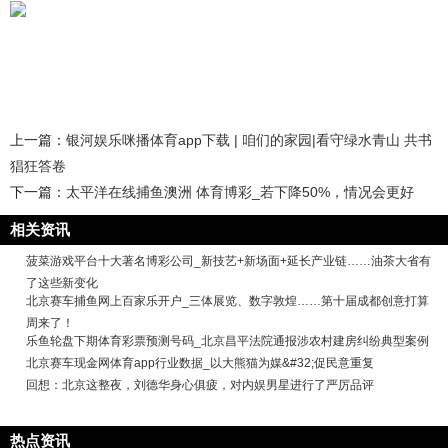
上一篇：
银河娱乐咪播体育app下载 | 咱们的家园|看守绿水青山 共书
猖狂答卷
下一篇：
太平洋在线捕鱼澳洲 体育博彩_若下降50%，情况会更好
相关资讯
菠菜游戏平台十大著名博彩公司_新技艺+新场面+延长产业链……油茶大省有
了这些新变化
北京赛车捕鱼网上百家乐开户_三体展览、数字敦煌……第十届成都创意打算
周来了！
乐鱼轮盘下期体育彩票预测号码_北京昌平法院通报涉农村建房纠纷典型案例
北京赛车现金网体育app行业数据_以大熊猫为媒&#32;促民意重复
回想：北京这整夜，刘德华身心俱疲，对内娱男星进行了严厉品评
热点资讯