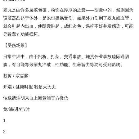
睾丸是由许多层膜包覆，粉饰在厚厚的皮囊——阴囊中的，然则因为
该脏器凸起于体外，是以也极易受伤。如果外力伤到了睾丸或血管，
就会引起内出血，使阴囊肿起，成红玄色，遏抑不好并发感染，可能
导致睾丸功能损坏。
【受伤场景】
日常生涯中，由于剖析、打架、交通事故、施责任业事故磕际遇阴
囊，有可能导致睾丸冲破，性功能、生养智力等均可受到影响。
裁剪 / 宗哲麟
开端 / 健康时报 我是大大夫
转载请注明来自上海黄浦官方微信
黄/浦/进/行/时
1.
2.