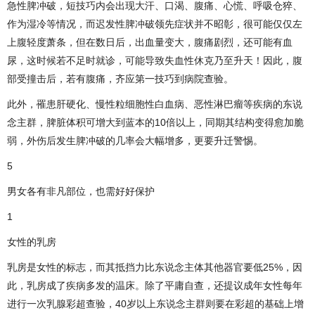
急性脾冲破，短技巧内会出现大汗、口渴、腹痛、心慌、呼吸仓猝、
作为湿冷等情况，而迟发性脾冲破领先症状并不昭彰，很可能仅仅左
上腹轻度萧条，但在数日后，出血量变大，腹痛剧烈，还可能有血
尿，这时候若不足时就诊，可能导致失血性休克乃至升天！因此，腹
部受撞击后，若有腹痛，齐应第一技巧到病院查验。
此外，罹患肝硬化、慢性粒细胞性白血病、恶性淋巴瘤等疾病的东说
念主群，脾脏体积可增大到蓝本的10倍以上，同期其结构变得愈加脆
弱，外伤后发生脾冲破的几率会大幅增多，更要升迁警惕。
5
男女各有非凡部位，也需好好保护
1
女性的乳房
乳房是女性的标志，而其抵挡力比东说念主体其他器官要低25%，因
此，乳房成了疾病多发的温床。除了平庸自查，还提议成年女性每年
进行一次乳腺彩超查验，40岁以上东说念主群则要在彩超的基础上增