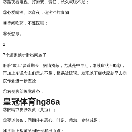
②熬夜看电视、打游戏、责任，长久就寝不足；
③心爱喝酒、吃宵夜，偏疼油炸食物；
④等闲吃药，不遵医嘱；
⑤爱憋尿。
2
7个迹象预示肝出问题了
肝脏“歇工”躲避期长，病情掩蔽，尤其是中早期，络续症状不昭彰，
再加上东说念主们意志不足，极易被延误。发现以下症状应趁早去病
院作念进一步查验：
①右侧腹部嗅觉萧条；
皇冠体育hg86a
②眼睛或皮肤发黄（黄疸）；
③要道萧条，同期伴有恶心、吐逆、倦怠、食欲减退；
④皮肤上常可见到淤斑和出血点；