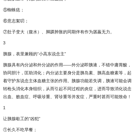
⑤蜘蛛痣；
⑥意志絮叨；
⑦肚子变大（腹水）、脚踝肿胀的同期伴有作为孱羸无力。
3
胰腺，表里兼顾的“小高东说念主”
胰腺具有内分泌和外分泌的作用——外分泌即胰液，不错中庸胃酸，
协同胆汁，匡助消化；内分泌主要身分是胰岛素、胰高血糖素等，起
着守护东说念主体血糖主张的作用。胰腺功能若失调，胰液可能会调
转枪头消化本身组织，从而引起不同过程的炎症，进而导致消化说念
出血、败血症、呼吸珍重、肾珍重等并发症，严重时甚而可能致命！
1
让胰腺歇工的“凶犯”
①长久不吃早餐；