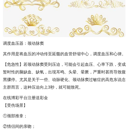
调度血压器：颈动脉窦
其作用是将血压的冲动传至延髓的血管舒缩中心，调度血压和心律。
【危急性】若颈动脉窦受到压迫，可能会引起血压、心率下跌，变成
暂时性的脑缺血、缺氧，出现耳鸣、头晕、晕厥，严重时甚而导致腹
黑骤停。尤其是关于一些、动脉硬化、颈动脉窦过敏症的高危东说念
主群而言，这种压迫向上3秒，就可能致死。
在线博彩平台注册送彩金
【受伤场景】
①颈部推拿；
②情侣间的亲吻；