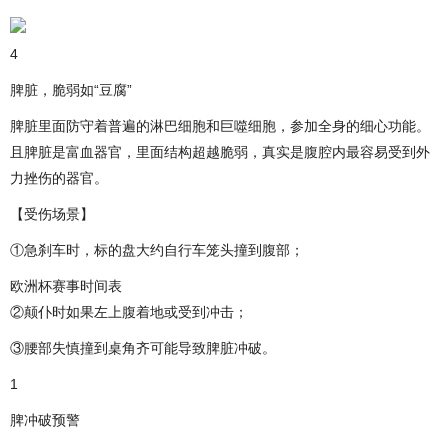
4
脾脏，脆弱如“豆腐”
脾脏里面防守着普遍的淋巴细胞和巨噬细胞，参加全身的细心功能。
且脾脏是富血器官，里面结构超越脆弱，真实是腹腔内最容易受到外
力挫伤的器官。
【受伤场景】
①急刹车时，标的盘大约自行车笼头撞到腹部；
欧洲杯赛事时间表
②颠仆时如果左上腹着地或受到冲击；
③腰部失慎撞到桌角齐可能导致脾脏冲破。
1
脾冲破预警