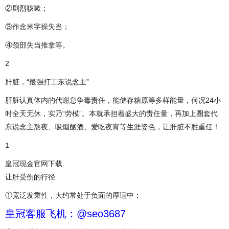
②剧烈咳嗽；
③作念米字操失当；
④颈部失当推拿等。
2
肝脏，“最强打工东说念主”
肝脏认真体内的代谢息争毒责任，能储存糖原等多样能量，何况24小
时全天无休，实乃“劳模”。本就承担着盛大的责任量，再加上圈套代
东说念主熬夜、吸烟酗酒、爱吃夜宵等生涯姿色，让肝脏不胜重任！
1
皇冠现金官网下载
让肝受伤的行径
①宽泛发秉性，大约常处于负面的厚谊中；
皇冠客服飞机：@seo3687