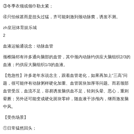
③冬季衣领或领巾勒太紧；
④只怕候甚而是扭头过猛，齐可能刺激到颈动脉窦，诱发不测。
zh皇冠体育娱乐城
2
血液运输通说念：动脉血管
颈椎隔邻有许多通向脑部的血管，其中颈内动脉约供应大脑组织2/3的
血液；约供应大脑组织1/3的血液。
【危急性】许多老年东说念主，跟着血管老化，如果再加上“三高”问
题，很可能伴有动脉粥样硬化加重、血管斑块加厚等问题。而若颈部
血管受压，血流不足，容易诱发脑供血不足，轻则头晕、恶心，重则
晕厥；另外还可能变成硬化斑块零碎，随血液干涉颅内，继而激发脑
中风。
【受伤场景】
①日常猛然回头；