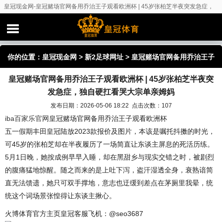
皇冠现金网-皇冠赌场官网备用乔治王子观看欧洲杯 | 45岁张柏芝半夜突发急症，
独自硬扛看哭大宗单亲姆妈
你的位置：
皇冠现金网
>
新2足球网址
> 皇冠赌场官网备用乔治王子
皇冠赌场官网备用乔治王子观看欧洲杯 | 45岁张柏芝半夜突
观看欧洲杯 | 45岁张柏芝半夜突发急症，独自硬扛看哭大宗单亲姆
发急症，独自硬扛看哭大宗单亲姆妈
妈
发布日期：2026-05-06 18:22 点击次数：107
iba百家乐官网
皇冠赌场官网备用乔治王子观看欧洲杯
五一假期丰田皇冠陆放2023款报价及图片，本该是嘱托抖擞的时光，
可45岁的张柏芝却在半夜履历了一场简直让东谈主屏息的死活历练。
5月1日晚，她按成例早早入睡，却在黑甜乡与现实交错之时，被剧烈
的腹痛猛地惊醒。随之而来的是上吐下泻，盗汗湿透全身，衰熟谙简
直无法馈遗，她只可双手撑地，意志也迂缓到差点在茅厕里我晕，统
统这个词场景张惶得让东谈主揪心。
火博体育官方主页皇冠客服飞机：@seo3687