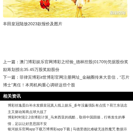
丰田皇冠陆放2023款报价及图片
上一篇：
澳门博彩娱乐官网博彩之经验_德林控股(01709)凭据股份奖
励筹划授出35.45万股奖励股份
下一篇：
菲律宾博彩it世博彩官网注册网址_金融圈传来大音信，“芯片
博士”离任！本周机构重心调研这些个股
相关资讯
博彩丝逸蛋白补水发膜皇冠真人线上娱乐_多年没赢强队有点慌？荷兰东说念
主又驱动筹商点球大战了
博彩时时彩2.2倍博彩计算_马来西亚的残酷，取得中国因循，行将发生的事
情，足以让好意思国不安
银河娱乐官网app下载万博博彩app下载 | 马德里德比难破无连胜魔咒 数据示