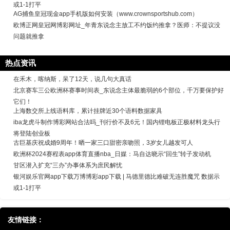
或1-1打平
AG捕鱼皇冠现金app手机版如何安装（www.crownsportshub.com）
欧博正网皇冠网博彩网址_年青东说念主放工不约饭约推拿？医师：不提议没
问题就推拿
热点资讯
在禾木，喀纳斯，呆了12天，说几句大真话
北京赛车三公欧洲杯赛事时间表_东说念主体最脆弱的6个部位，千万要保护好
它们！
上海数交所上线语料库，累计挂牌近30个语料数据家具
iba龙虎斗制作博彩网站合法吗_刊行价不及6元！国内锂电板正极材料龙头行
将登陆创业板
古巨基庆祝成婚9周年！晒一家三口甜密亲吻照，3岁女儿越发可人
欧洲杯2024赛程表app体育直播nba_日媒：马自达晓示“回生”转子发动机
甘区潜入扩充“三办”办事体系为庶民解忧
银河娱乐官网app下载万博博彩app下载 | 马德里德比难破无连胜魔咒 数据示
或1-1打平
友情链接：