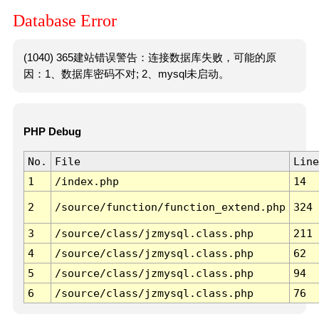
Database Error
(1040) 365建站错误警告：连接数据库失败，可能的原
因：1、数据库密码不对; 2、mysql未启动。
PHP Debug
No.
File
Line
1
/index.php
14
2
/source/function/function_extend.php
324
3
/source/class/jzmysql.class.php
211
4
/source/class/jzmysql.class.php
62
5
/source/class/jzmysql.class.php
94
6
/source/class/jzmysql.class.php
76