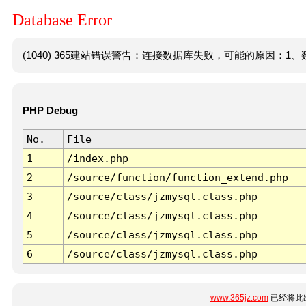
Database Error
(1040) 365建站错误警告：连接数据库失败，可能的原因：1、数
PHP Debug
No.
File
1
/index.php
2
/source/function/function_extend.php
3
/source/class/jzmysql.class.php
4
/source/class/jzmysql.class.php
5
/source/class/jzmysql.class.php
6
/source/class/jzmysql.class.php
www.365jz.com
已经将此