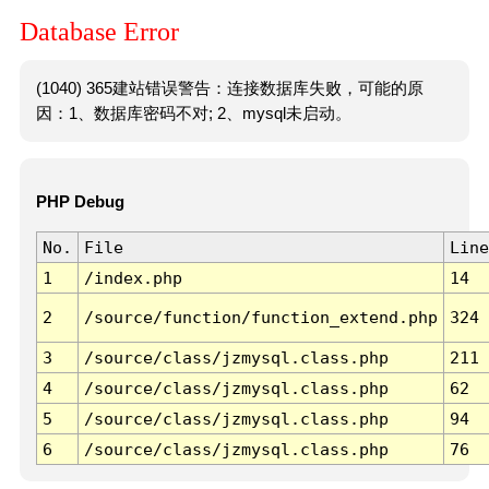
Database Error
(1040) 365建站错误警告：连接数据库失败，可能的原
因：1、数据库密码不对; 2、mysql未启动。
PHP Debug
No.
File
Line
1
/index.php
14
2
/source/function/function_extend.php
324
3
/source/class/jzmysql.class.php
211
4
/source/class/jzmysql.class.php
62
5
/source/class/jzmysql.class.php
94
6
/source/class/jzmysql.class.php
76