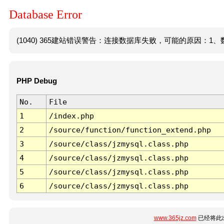
Database Error
(1040) 365建站错误警告：连接数据库失败，可能的原因：1、数
PHP Debug
No.
File
1
/index.php
2
/source/function/function_extend.php
3
/source/class/jzmysql.class.php
4
/source/class/jzmysql.class.php
5
/source/class/jzmysql.class.php
6
/source/class/jzmysql.class.php
www.365jz.com
已经将此