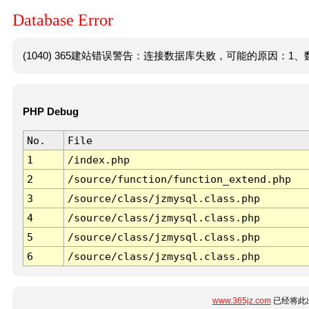
Database Error
(1040) 365建站错误警告：连接数据库失败，可能的原因：1、数
PHP Debug
No.
File
1
/index.php
2
/source/function/function_extend.php
3
/source/class/jzmysql.class.php
4
/source/class/jzmysql.class.php
5
/source/class/jzmysql.class.php
6
/source/class/jzmysql.class.php
www.365jz.com
已经将此