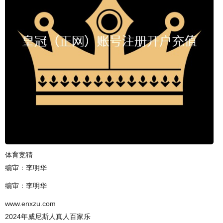
体育竞猜
编审：李明华
编审：李明华
www.enxzu.com
2024年威尼斯人真人百家乐