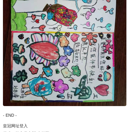
- END -
皇冠网址登入