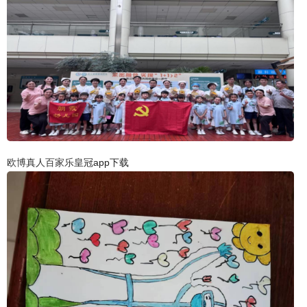
欧博真人百家乐
皇冠app下载