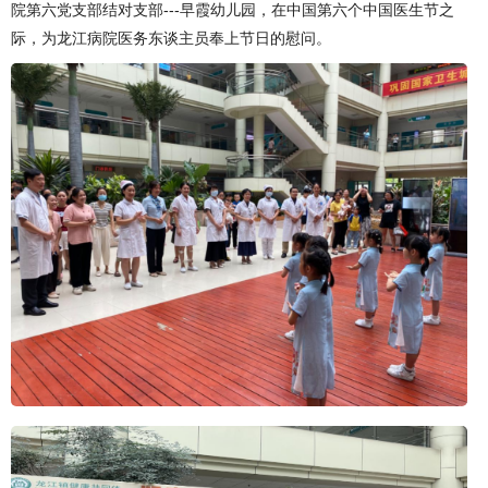
院第六党支部结对支部---早霞幼儿园，在中国第六个中国医生节之
际，为龙江病院医务东谈主员奉上节日的慰问。