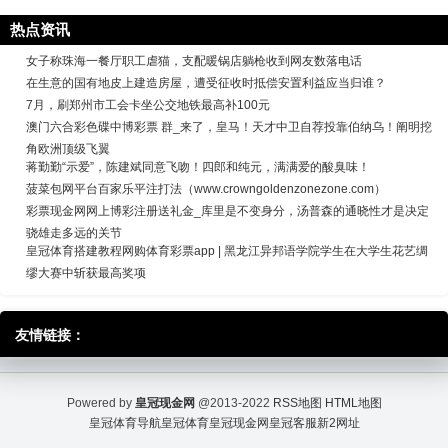
热点资讯
女子称珠海一餐厅职工虐猫，支配暖锅店躺枪收到网友数落电话
在生意的国有地皮上建造房屋，遭受征收时抵偿安置利益应当归谁？
7月，刷郑州市工会卡坐公交地铁最高补100元
澳门六合彩色碟中博彩票 群_来了，皇马！天才中卫自荐投靠伯纳乌！阐明挖
角欧洲顶级飞翼
蒋勤勤“示爱”，陈建斌同意飞吻！四郎和纯元，满满爱的酸臭味！
菠菜包网平台百家乐平注打法（www.crowngoldenzonezone.com）
彩票现金网网上博彩注册送礼金_库里是不变身分，汤普森的通晓性才是决定
骁雄走多远的关节
皇冠体育搭建教程网购体育彩票app | 黑龙江异邦语学院学生在大学生花艺绸
缪大赛中斩获最高奖项
友情链接：
Powered by
皇冠现金网
@2013-2022
RSS地图
HTML地图
皇冠体育导航
皇冠体育
皇冠现金网
皇冠客服
新2网址