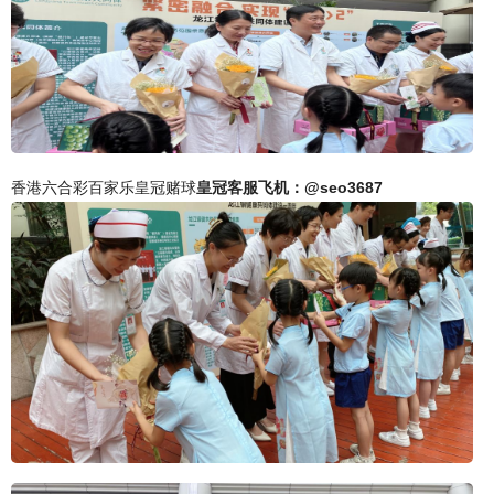
香港六合彩百家乐皇冠赌球
皇冠客服飞机：@seo3687