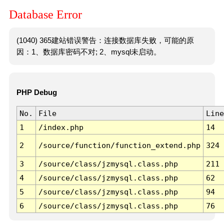
Database Error
(1040) 365建站错误警告：连接数据库失败，可能的原
因：1、数据库密码不对; 2、mysql未启动。
PHP Debug
No.
File
Line
1
/index.php
14
2
/source/function/function_extend.php
324
3
/source/class/jzmysql.class.php
211
4
/source/class/jzmysql.class.php
62
5
/source/class/jzmysql.class.php
94
6
/source/class/jzmysql.class.php
76