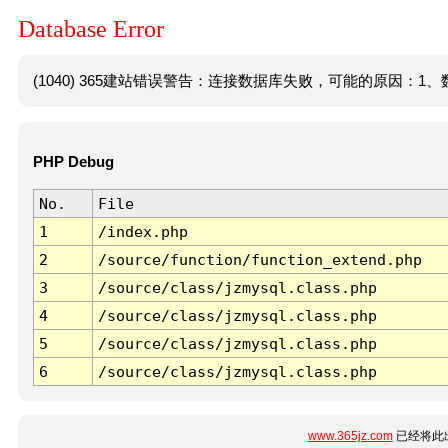
Database Error
(1040) 365建站错误警告：连接数据库失败，可能的原因：1、数
PHP Debug
No.
File
1
/index.php
2
/source/function/function_extend.php
3
/source/class/jzmysql.class.php
4
/source/class/jzmysql.class.php
5
/source/class/jzmysql.class.php
6
/source/class/jzmysql.class.php
www.365jz.com
已经将此