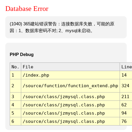
Database Error
(1040) 365建站错误警告：连接数据库失败，可能的原
因：1、数据库密码不对; 2、mysql未启动。
PHP Debug
No.
File
Line
1
/index.php
14
2
/source/function/function_extend.php
324
3
/source/class/jzmysql.class.php
211
4
/source/class/jzmysql.class.php
62
5
/source/class/jzmysql.class.php
94
6
/source/class/jzmysql.class.php
76