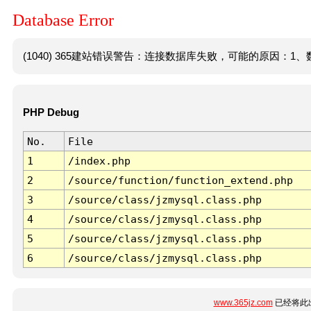
Database Error
(1040) 365建站错误警告：连接数据库失败，可能的原因：1、数
PHP Debug
No.
File
1
/index.php
2
/source/function/function_extend.php
3
/source/class/jzmysql.class.php
4
/source/class/jzmysql.class.php
5
/source/class/jzmysql.class.php
6
/source/class/jzmysql.class.php
www.365jz.com
已经将此