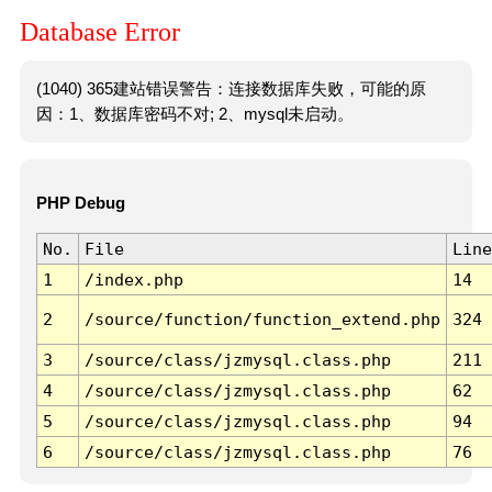
Database Error
(1040) 365建站错误警告：连接数据库失败，可能的原
因：1、数据库密码不对; 2、mysql未启动。
PHP Debug
No.
File
Line
1
/index.php
14
2
/source/function/function_extend.php
324
3
/source/class/jzmysql.class.php
211
4
/source/class/jzmysql.class.php
62
5
/source/class/jzmysql.class.php
94
6
/source/class/jzmysql.class.php
76