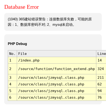
Database Error
(1040) 365建站错误警告：连接数据库失败，可能的原
因：1、数据库密码不对; 2、mysql未启动。
PHP Debug
No.
File
Line
1
/index.php
14
2
/source/function/function_extend.php
324
3
/source/class/jzmysql.class.php
211
4
/source/class/jzmysql.class.php
62
5
/source/class/jzmysql.class.php
94
6
/source/class/jzmysql.class.php
76