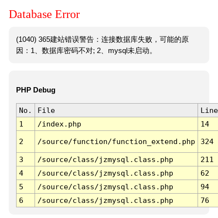
Database Error
(1040) 365建站错误警告：连接数据库失败，可能的原
因：1、数据库密码不对; 2、mysql未启动。
PHP Debug
No.
File
Line
1
/index.php
14
2
/source/function/function_extend.php
324
3
/source/class/jzmysql.class.php
211
4
/source/class/jzmysql.class.php
62
5
/source/class/jzmysql.class.php
94
6
/source/class/jzmysql.class.php
76