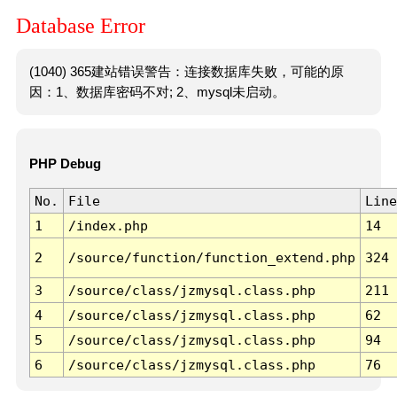
Database Error
(1040) 365建站错误警告：连接数据库失败，可能的原
因：1、数据库密码不对; 2、mysql未启动。
PHP Debug
No.
File
Line
1
/index.php
14
2
/source/function/function_extend.php
324
3
/source/class/jzmysql.class.php
211
4
/source/class/jzmysql.class.php
62
5
/source/class/jzmysql.class.php
94
6
/source/class/jzmysql.class.php
76