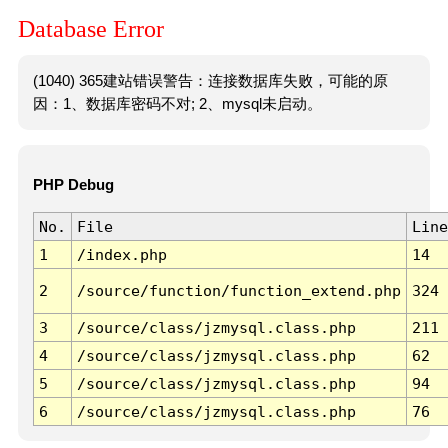
Database Error
(1040) 365建站错误警告：连接数据库失败，可能的原
因：1、数据库密码不对; 2、mysql未启动。
PHP Debug
No.
File
Line
1
/index.php
14
2
/source/function/function_extend.php
324
3
/source/class/jzmysql.class.php
211
4
/source/class/jzmysql.class.php
62
5
/source/class/jzmysql.class.php
94
6
/source/class/jzmysql.class.php
76