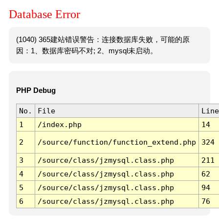
Database Error
(1040) 365建站错误警告：连接数据库失败，可能的原
因：1、数据库密码不对; 2、mysql未启动。
PHP Debug
No.
File
Line
1
/index.php
14
2
/source/function/function_extend.php
324
3
/source/class/jzmysql.class.php
211
4
/source/class/jzmysql.class.php
62
5
/source/class/jzmysql.class.php
94
6
/source/class/jzmysql.class.php
76