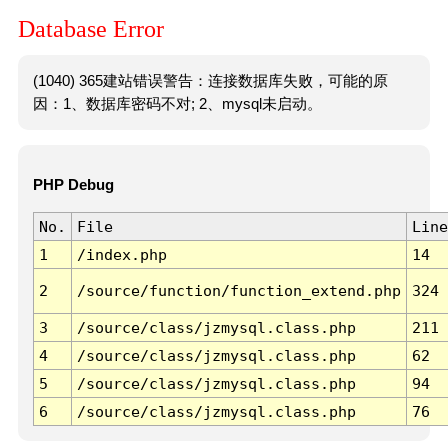
Database Error
(1040) 365建站错误警告：连接数据库失败，可能的原
因：1、数据库密码不对; 2、mysql未启动。
PHP Debug
No.
File
Line
1
/index.php
14
2
/source/function/function_extend.php
324
3
/source/class/jzmysql.class.php
211
4
/source/class/jzmysql.class.php
62
5
/source/class/jzmysql.class.php
94
6
/source/class/jzmysql.class.php
76