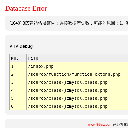
Database Error
(1040) 365建站错误警告：连接数据库失败，可能的原因：1、数
PHP Debug
No.
File
1
/index.php
2
/source/function/function_extend.php
3
/source/class/jzmysql.class.php
4
/source/class/jzmysql.class.php
5
/source/class/jzmysql.class.php
6
/source/class/jzmysql.class.php
www.365jz.com
已经将此