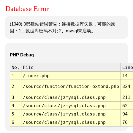
Database Error
(1040) 365建站错误警告：连接数据库失败，可能的原
因：1、数据库密码不对; 2、mysql未启动。
PHP Debug
No.
File
Line
1
/index.php
14
2
/source/function/function_extend.php
324
3
/source/class/jzmysql.class.php
211
4
/source/class/jzmysql.class.php
62
5
/source/class/jzmysql.class.php
94
6
/source/class/jzmysql.class.php
76