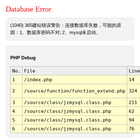
Database Error
(1040) 365建站错误警告：连接数据库失败，可能的原
因：1、数据库密码不对; 2、mysql未启动。
PHP Debug
No.
File
Line
1
/index.php
14
2
/source/function/function_extend.php
324
3
/source/class/jzmysql.class.php
211
4
/source/class/jzmysql.class.php
62
5
/source/class/jzmysql.class.php
94
6
/source/class/jzmysql.class.php
76