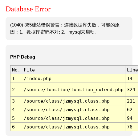
Database Error
(1040) 365建站错误警告：连接数据库失败，可能的原
因：1、数据库密码不对; 2、mysql未启动。
PHP Debug
No.
File
Line
1
/index.php
14
2
/source/function/function_extend.php
324
3
/source/class/jzmysql.class.php
211
4
/source/class/jzmysql.class.php
62
5
/source/class/jzmysql.class.php
94
6
/source/class/jzmysql.class.php
76