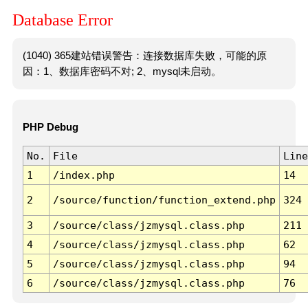
Database Error
(1040) 365建站错误警告：连接数据库失败，可能的原
因：1、数据库密码不对; 2、mysql未启动。
PHP Debug
No.
File
Line
1
/index.php
14
2
/source/function/function_extend.php
324
3
/source/class/jzmysql.class.php
211
4
/source/class/jzmysql.class.php
62
5
/source/class/jzmysql.class.php
94
6
/source/class/jzmysql.class.php
76