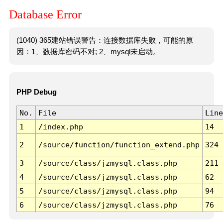
Database Error
(1040) 365建站错误警告：连接数据库失败，可能的原
因：1、数据库密码不对; 2、mysql未启动。
PHP Debug
No.
File
Line
1
/index.php
14
2
/source/function/function_extend.php
324
3
/source/class/jzmysql.class.php
211
4
/source/class/jzmysql.class.php
62
5
/source/class/jzmysql.class.php
94
6
/source/class/jzmysql.class.php
76