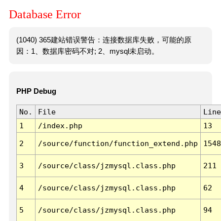
Database Error
(1040) 365建站错误警告：连接数据库失败，可能的原
因：1、数据库密码不对; 2、mysql未启动。
PHP Debug
No.
File
Line
1
/index.php
13
2
/source/function/function_extend.php
1548
3
/source/class/jzmysql.class.php
211
4
/source/class/jzmysql.class.php
62
5
/source/class/jzmysql.class.php
94