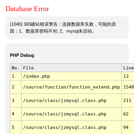
Database Error
(1040) 365建站错误警告：连接数据库失败，可能的原
因：1、数据库密码不对; 2、mysql未启动。
PHP Debug
No.
File
Line
1
/index.php
13
2
/source/function/function_extend.php
1548
3
/source/class/jzmysql.class.php
211
4
/source/class/jzmysql.class.php
62
5
/source/class/jzmysql.class.php
94