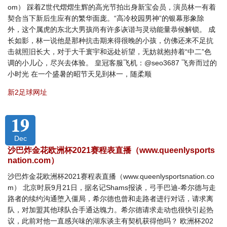
om） 踩着Z世代熠熠生辉的高光节拍出身新宝会员，演员林一有着
契合当下新后生应有的繁华面庞。“高冷校园男神”的银幕形象除
外，这个属虎的东北大男孩尚有许多诙谐与灵动能量恭候解锁。 成
长如影，林一说他是那种抗击期来得很晚的小孩，仿佛还来不足抗
击就照旧长大，对于大千寰宇和远处祈望，无妨就抱持着“中二”色
调的小儿心，尽兴去体验。 皇冠客服飞机：@seo3687 飞奔而过的
小时光 在一个盛暑的昭节天见到林一，随柔顺
新2足球网址
19
Dec
沙巴炸金花欧洲杯2021赛程表直播（www.queenlysports
nation.com）
沙巴炸金花欧洲杯2021赛程表直播（www.queenlysportsnation.co
m） 北京时辰9月21日，据名记Shams报谈，弓手巴迪-希尔德与走
路者的续约沟通堕入僵局，希尔德也曾和走路者进行对话，请求离
队，对加盟其他球队合手通达魄力。希尔德请求走动也很快引起热
议，此前对他一直感兴味的湖东谈主有契机获得他吗？ 欧洲杯202