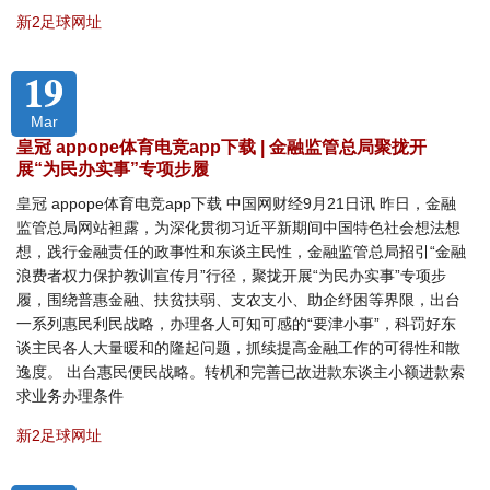
新2足球网址
19
Mar
皇冠 appope体育电竞app下载 | 金融监管总局聚拢开
展“为民办实事”专项步履
皇冠 appope体育电竞app下载 中国网财经9月21日讯 昨日，金融
监管总局网站袒露，为深化贯彻习近平新期间中国特色社会想法想
想，践行金融责任的政事性和东谈主民性，金融监管总局招引“金融
浪费者权力保护教训宣传月”行径，聚拢开展“为民办实事”专项步
履，围绕普惠金融、扶贫扶弱、支农支小、助企纾困等界限，出台
一系列惠民利民战略，办理各人可知可感的“要津小事”，科罚好东
谈主民各人大量暖和的隆起问题，抓续提高金融工作的可得性和散
逸度。 出台惠民便民战略。转机和完善已故进款东谈主小额进款索
求业务办理条件
新2足球网址