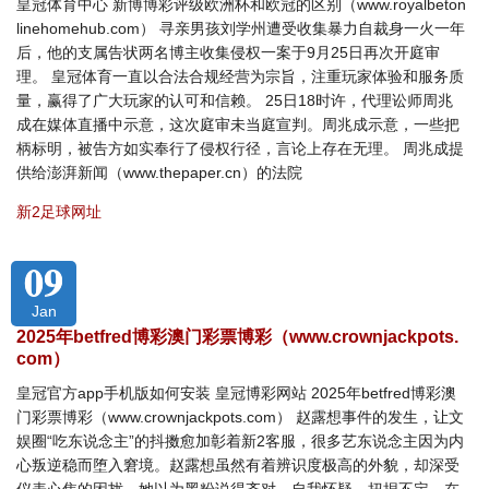
皇冠体育中心 新博博彩评级欧洲杯和欧冠的区别（www.royalbeton
linehomehub.com） 寻亲男孩刘学州遭受收集暴力自裁身一火一年
后，他的支属告状两名博主收集侵权一案于9月25日再次开庭审
理。 皇冠体育一直以合法合规经营为宗旨，注重玩家体验和服务质
量，赢得了广大玩家的认可和信赖。 25日18时许，代理讼师周兆
成在媒体直播中示意，这次庭审未当庭宣判。周兆成示意，一些把
柄标明，被告方如实奉行了侵权行径，言论上存在无理。 周兆成提
供给澎湃新闻（www.thepaper.cn）的法院
新2足球网址
09
Jan
2025年betfred博彩澳门彩票博彩（www.crownjackpots.
com）
皇冠官方app手机版如何安装 皇冠博彩网站 2025年betfred博彩澳
门彩票博彩（www.crownjackpots.com） 赵露想事件的发生，让文
娱圈“吃东说念主”的抖擞愈加彰着新2客服，很多艺东说念主因为内
心叛逆稳而堕入窘境。赵露想虽然有着辨识度极高的外貌，却深受