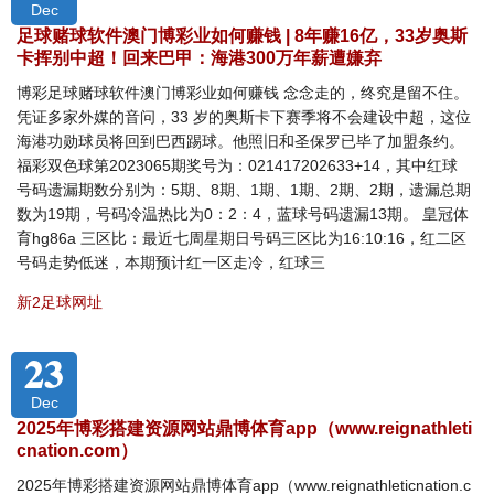
Dec
足球赌球软件澳门博彩业如何赚钱 | 8年赚16亿，33岁奥斯
卡挥别中超！回来巴甲：海港300万年薪遭嫌弃
博彩足球赌球软件澳门博彩业如何赚钱 念念走的，终究是留不住。
凭证多家外媒的音问，33 岁的奥斯卡下赛季将不会建设中超，这位
海港功勋球员将回到巴西踢球。他照旧和圣保罗已毕了加盟条约。
福彩双色球第2023065期奖号为：021417202633+14，其中红球
号码遗漏期数分别为：5期、8期、1期、1期、2期、2期，遗漏总期
数为19期，号码冷温热比为0：2：4，蓝球号码遗漏13期。 皇冠体
育hg86a 三区比：最近七周星期日号码三区比为16:10:16，红二区
号码走势低迷，本期预计红一区走冷，红球三
新2足球网址
23
Dec
2025年博彩搭建资源网站鼎博体育app（www.reignathleti
cnation.com）
2025年博彩搭建资源网站鼎博体育app（www.reignathleticnation.c